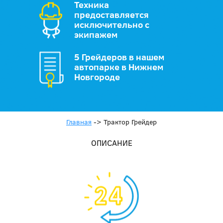
Техника
предоставляется
исключительно с
экипажем
5 Грейдеров в нашем
автопарке в Нижнем
Новгороде
Главная
->
Трактор Грейдер
ОПИСАНИЕ