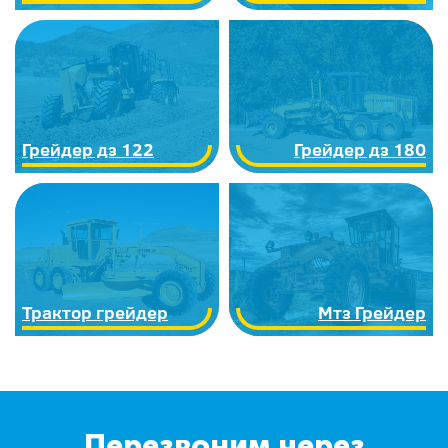
Грейдер дз 122
Грейдер дз 180
Трактор грейдер
Мтз Грейдер
Перезвоним через