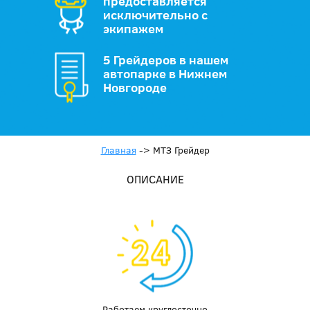
предоставляется
исключительно с
экипажем
5 Грейдеров в нашем
автопарке в Нижнем
Новгороде
Главная
->
МТЗ Грейдер
ОПИСАНИЕ
Работаем круглосточно