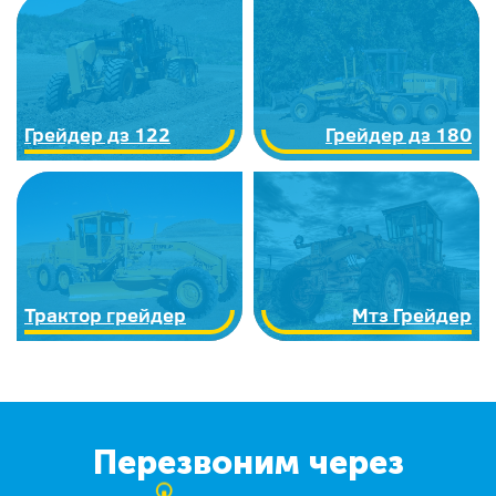
Грейдер дз 122
Грейдер дз 180
Трактор грейдер
Мтз Грейдер
Перезвоним через