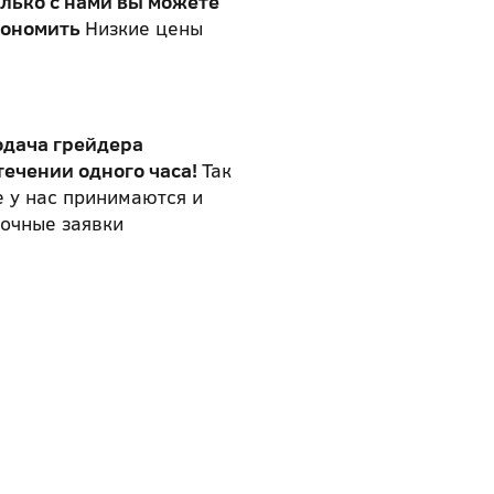
лько с нами вы можете
кономить
Низкие цены
одача грейдера
течении одного часа!
Так
 у нас принимаются и
очные заявки