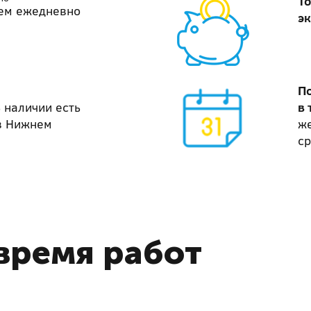
То
ем ежедневно
э
П
 наличии есть
в 
в Нижнем
же
ср
время работ