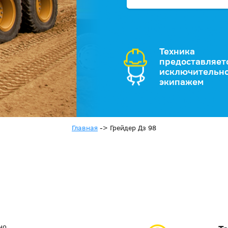
Техника
предоставляет
исключительно
экипажем
Главная
->
Грейдер Дз 98
но