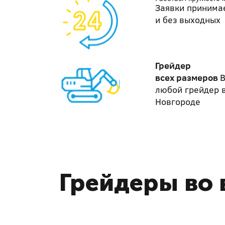
Заявки принима
и без выходных
Грейдер
всех размеров
В
любой грейдер 
Новгороде
Грейдеры во 