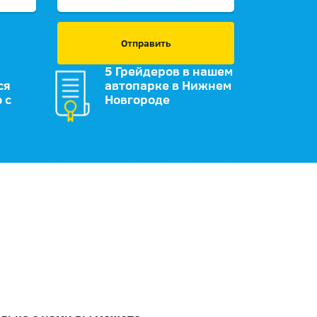
Отправить
5 Грейдеров в нашем
ся
автопарке в Нижнем
 с
Новгороде