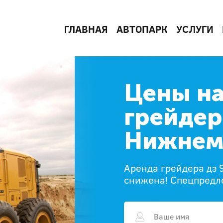
ГЛАВНАЯ
АВТОПАРК
УСЛУГИ
Цены на
грейдер
Нижнем
Аренда грейдера дз 
снижена! Спецпредл