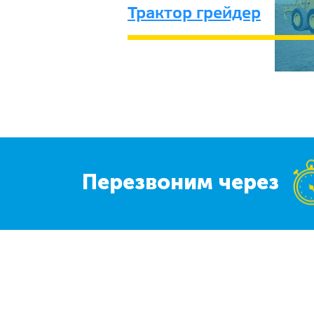
Трактор грейдер
Перезвоним через