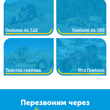
Грейдер дз 122
Грейдер дз 180
Трактор грейдер
Мтз Грейдер
Перезвоним через