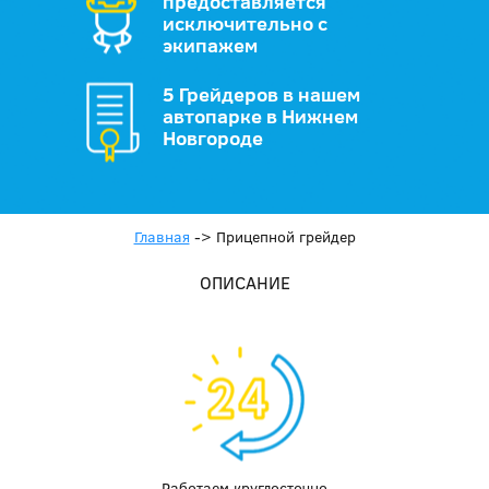
предоставляется
исключительно с
экипажем
5 Грейдеров в нашем
автопарке в Нижнем
Новгороде
Главная
->
Прицепной грейдер
ОПИСАНИЕ
Работаем круглосточно