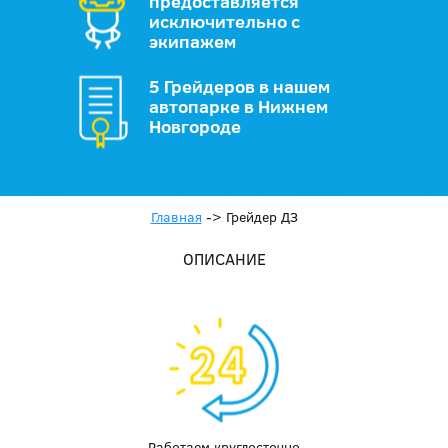
предоставляется
исключительно с
экипажем
5 Грейдеров в нашем
автопарке в Нижнем
Новгороде
Главная
->
Грейдер ДЗ
ОПИСАНИЕ
Работаем круглосточно