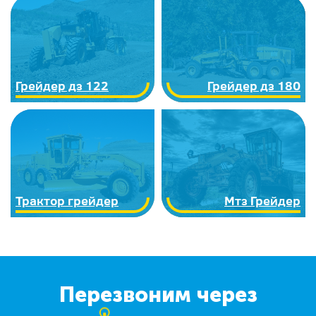
Грейдер дз 122
Грейдер дз 180
Трактор грейдер
Мтз Грейдер
Перезвоним через