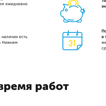
То
ем ежедневно
э
П
 наличии есть
в 
в Нижнем
же
ср
время работ