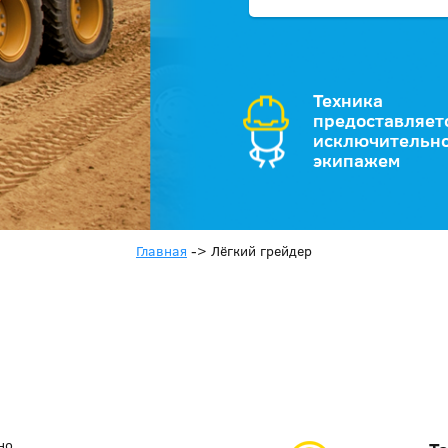
Техника
предоставляет
исключительно
экипажем
Главная
->
Лёгкий грейдер
но