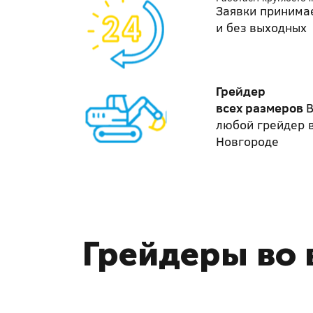
Заявки принима
и без выходных
Грейдер
всех размеров
В
любой грейдер 
Новгороде
Грейдеры во 