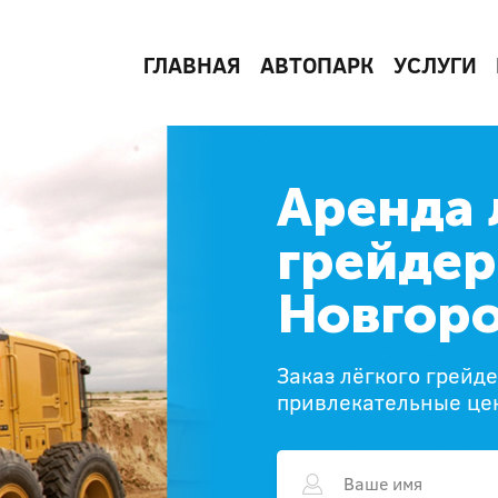
ГЛАВНАЯ
АВТОПАРК
УСЛУГИ
Аренда 
грейдер
Новгор
Заказ лёгкого грейд
привлекательные це