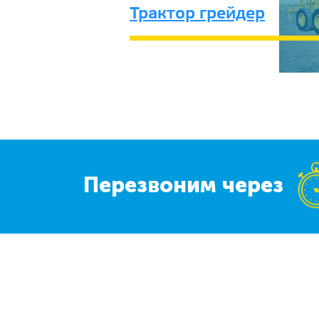
Трактор грейдер
Перезвоним через