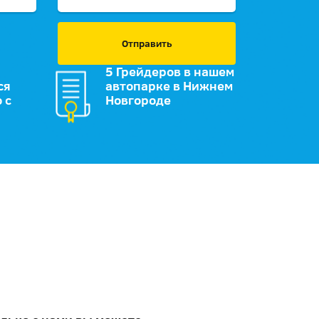
Отправить
5 Грейдеров в нашем
ся
автопарке в Нижнем
 с
Новгороде